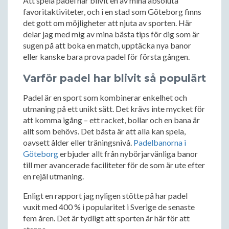
Att spela padel har blivit en av mina absoluta
favoritaktiviteter, och i en stad som Göteborg finns
det gott om möjligheter att njuta av sporten. Här
delar jag med mig av mina bästa tips för dig som är
sugen på att boka en match, upptäcka nya banor
eller kanske bara prova padel för första gången.
Varför padel har blivit så populärt
Padel är en sport som kombinerar enkelhet och
utmaning på ett unikt sätt. Det krävs inte mycket för
att komma igång – ett racket, bollar och en bana är
allt som behövs. Det bästa är att alla kan spela,
oavsett ålder eller träningsnivå.
Padelbanorna i
Göteborg
erbjuder allt från nybörjarvänliga banor
till mer avancerade faciliteter för de som är ute efter
en rejäl utmaning.
Enligt en rapport jag nyligen stötte på har padel
vuxit med 400 % i popularitet i Sverige de senaste
fem åren. Det är tydligt att sporten är här för att