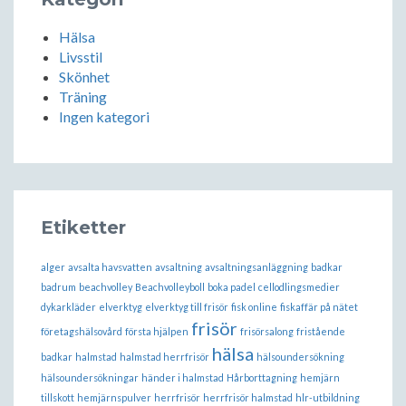
Hälsa
Livsstil
Skönhet
Träning
Ingen kategori
Etiketter
alger
avsalta havsvatten
avsaltning
avsaltningsanläggning
badkar
badrum
beachvolley
Beachvolleyboll
boka padel
cellodlingsmedier
dykarkläder
elverktyg
elverktyg till frisör
fisk online
fiskaffär på nätet
frisör
företagshälsovård
första hjälpen
frisörsalong
fristående
hälsa
badkar
halmstad
halmstad herrfrisör
hälsoundersökning
hälsoundersökningar
händer i halmstad
Hårborttagning
hemjärn
tillskott
hemjärnspulver
herrfrisör
herrfrisör halmstad
hlr-utbildning