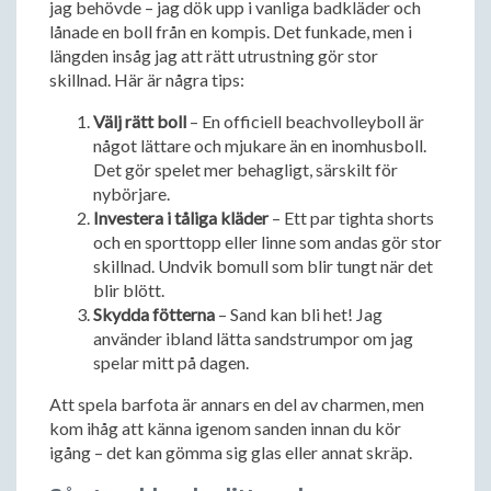
jag behövde – jag dök upp i vanliga badkläder och
lånade en boll från en kompis. Det funkade, men i
längden insåg jag att rätt utrustning gör stor
skillnad. Här är några tips:
Välj rätt boll
– En officiell beachvolleyboll är
något lättare och mjukare än en inomhusboll.
Det gör spelet mer behagligt, särskilt för
nybörjare.
Investera i tåliga kläder
– Ett par tighta shorts
och en sporttopp eller linne som andas gör stor
skillnad. Undvik bomull som blir tungt när det
blir blött.
Skydda fötterna
– Sand kan bli het! Jag
använder ibland lätta sandstrumpor om jag
spelar mitt på dagen.
Att spela barfota är annars en del av charmen, men
kom ihåg att känna igenom sanden innan du kör
igång – det kan gömma sig glas eller annat skräp.