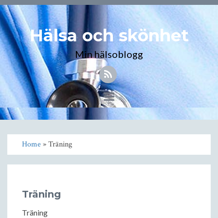
Hälsa och skönhet
Min hälsoblogg
Toggle
navigation
Home
» Träning
Träning
Träning