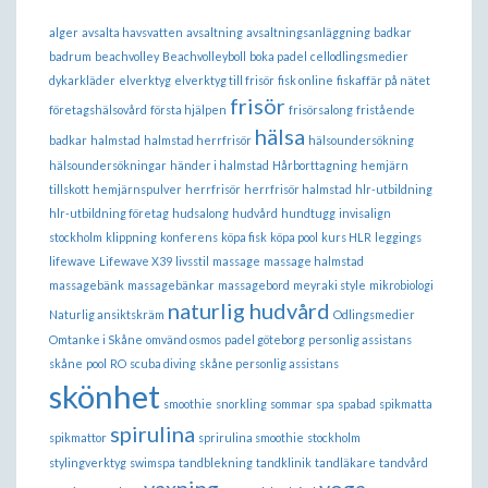
alger
avsalta havsvatten
avsaltning
avsaltningsanläggning
badkar
badrum
beachvolley
Beachvolleyboll
boka padel
cellodlingsmedier
dykarkläder
elverktyg
elverktyg till frisör
fisk online
fiskaffär på nätet
frisör
företagshälsovård
första hjälpen
frisörsalong
fristående
hälsa
badkar
halmstad
halmstad herrfrisör
hälsoundersökning
hälsoundersökningar
händer i halmstad
Hårborttagning
hemjärn
tillskott
hemjärnspulver
herrfrisör
herrfrisör halmstad
hlr-utbildning
hlr-utbildning företag
hudsalong
hudvård
hundtugg
invisalign
stockholm
klippning
konferens
köpa fisk
köpa pool
kurs HLR
leggings
lifewave
Lifewave X39
livsstil
massage
massage halmstad
massagebänk
massagebänkar
massagebord
meyraki style
mikrobiologi
naturlig hudvård
Naturlig ansiktskräm
Odlingsmedier
Omtanke i Skåne
omvänd osmos
padel göteborg
personlig assistans
skåne
pool
RO
scuba diving
skåne personlig assistans
skönhet
smoothie
snorkling
sommar
spa
spabad
spikmatta
spirulina
spikmattor
sprirulina smoothie
stockholm
stylingverktyg
swimspa
tandblekning
tandklinik
tandläkare
tandvård
vaxning
yoga