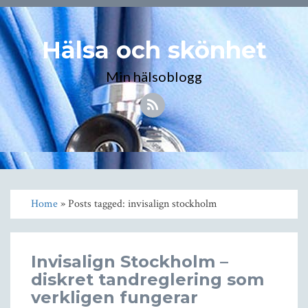
Hälsa och skönhet
Min hälsoblogg
Toggle
navigation
Home
» Posts tagged: invisalign stockholm
Invisalign Stockholm –
diskret tandreglering som
verkligen fungerar