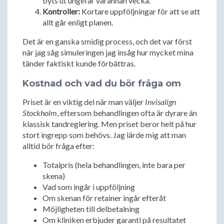
byts ut ungefär varannan vecka.
Kontroller:
Kortare uppföljningar för att se att
allt går enligt planen.
Det är en ganska smidig process, och det var först
när jag såg simuleringen jag insåg hur mycket mina
tänder faktiskt kunde förbättras.
Kostnad och vad du bör fråga om
Priset är en viktig del när man väljer
Invisalign
Stockholm
, eftersom behandlingen ofta är dyrare än
klassisk tandreglering. Men priset beror helt på hur
stort ingrepp som behövs. Jag lärde mig att man
alltid bör fråga efter:
Totalpris (hela behandlingen, inte bara per
skena)
Vad som ingår i uppföljning
Om skenan för retainer ingår efteråt
Möjligheten till delbetalning
Om kliniken erbjuder garanti på resultatet