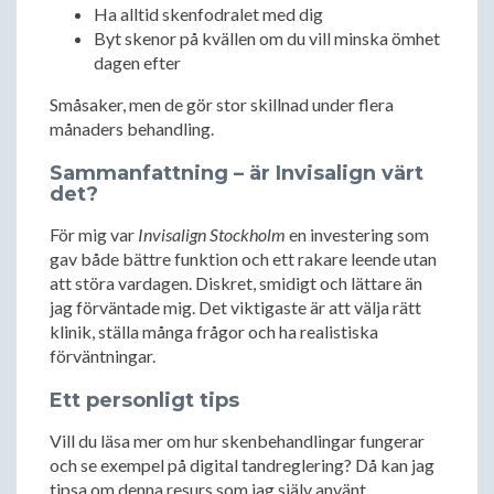
Ha alltid skenfodralet med dig
Byt skenor på kvällen om du vill minska ömhet
dagen efter
Småsaker, men de gör stor skillnad under flera
månaders behandling.
Sammanfattning – är Invisalign värt
det?
För mig var
Invisalign Stockholm
en investering som
gav både bättre funktion och ett rakare leende utan
att störa vardagen. Diskret, smidigt och lättare än
jag förväntade mig. Det viktigaste är att välja rätt
klinik, ställa många frågor och ha realistiska
förväntningar.
Ett personligt tips
Vill du läsa mer om hur skenbehandlingar fungerar
och se exempel på digital tandreglering? Då kan jag
tipsa om denna resurs som jag själv använt