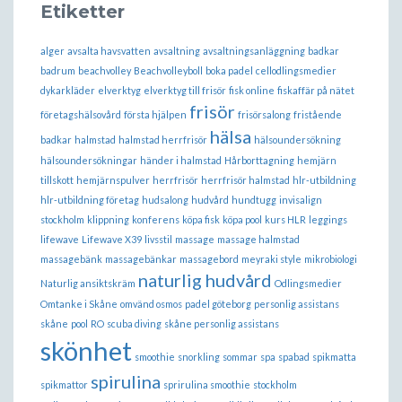
Etiketter
alger
avsalta havsvatten
avsaltning
avsaltningsanläggning
badkar
badrum
beachvolley
Beachvolleyboll
boka padel
cellodlingsmedier
dykarkläder
elverktyg
elverktyg till frisör
fisk online
fiskaffär på nätet
frisör
företagshälsovård
första hjälpen
frisörsalong
fristående
hälsa
badkar
halmstad
halmstad herrfrisör
hälsoundersökning
hälsoundersökningar
händer i halmstad
Hårborttagning
hemjärn
tillskott
hemjärnspulver
herrfrisör
herrfrisör halmstad
hlr-utbildning
hlr-utbildning företag
hudsalong
hudvård
hundtugg
invisalign
stockholm
klippning
konferens
köpa fisk
köpa pool
kurs HLR
leggings
lifewave
Lifewave X39
livsstil
massage
massage halmstad
massagebänk
massagebänkar
massagebord
meyraki style
mikrobiologi
naturlig hudvård
Naturlig ansiktskräm
Odlingsmedier
Omtanke i Skåne
omvänd osmos
padel göteborg
personlig assistans
skåne
pool
RO
scuba diving
skåne personlig assistans
skönhet
smoothie
snorkling
sommar
spa
spabad
spikmatta
spirulina
spikmattor
sprirulina smoothie
stockholm