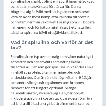
Spirulina har snabbt blivit en favorit inom hälsokost,
och det är inte svårt att förstå varför. Denna
blågröna alg är fylld med näringsämnen och anses
vara en av de mest kompletta källorna till protein
och vitaminer från växtriket. För mig som vill boosta
min energi och förbättra min hälsa på ett naturligt
sätt, har spirulina blivit ett självklart tillskott.
Vad är spirulina och varför är det
bra?
Spirulina är en typ av mikroalg som växer naturligt i
sötvatten och har använts som näringskälla i
tusentals år. Det som gör spirulina unikt är dess rika
innehåll av protein, vitaminer, mineraler och
antioxidanter. Den är särskilt hög i vitamin B12, järn
och andra viktiga näringsämnen som kroppen
behöver för att fungera optimalt. Många
hälsoentusiaster, inklusive jag själv, har börjat
inkludera spirulina i kosten tack vare dess förmåga
att bidra till ökad energi, bättre immunförsvar och