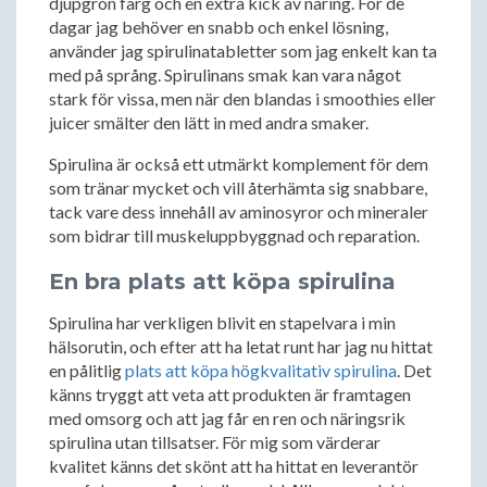
djupgrön färg och en extra kick av näring. För de
dagar jag behöver en snabb och enkel lösning,
använder jag spirulinatabletter som jag enkelt kan ta
med på språng. Spirulinans smak kan vara något
stark för vissa, men när den blandas i smoothies eller
juicer smälter den lätt in med andra smaker.
Spirulina är också ett utmärkt komplement för dem
som tränar mycket och vill återhämta sig snabbare,
tack vare dess innehåll av aminosyror och mineraler
som bidrar till muskeluppbyggnad och reparation.
En bra plats att köpa spirulina
Spirulina har verkligen blivit en stapelvara i min
hälsorutin, och efter att ha letat runt har jag nu hittat
en pålitlig
plats att köpa högkvalitativ spirulina
. Det
känns tryggt att veta att produkten är framtagen
med omsorg och att jag får en ren och näringsrik
spirulina utan tillsatser. För mig som värderar
kvalitet känns det skönt att ha hittat en leverantör