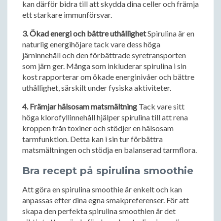
kan därför bidra till att skydda dina celler och främja
ett starkare immunförsvar.
3. Ökad energi och bättre uthållighet
Spirulina är en
naturlig energihöjare tack vare dess höga
järninnehåll och den förbättrade syretransporten
som järn ger. Många som inkluderar spirulina i sin
kost rapporterar om ökade energinivåer och bättre
uthållighet, särskilt under fysiska aktiviteter.
4. Främjar hälsosam matsmältning
Tack vare sitt
höga klorofyllinnehåll hjälper spirulina till att rena
kroppen från toxiner och stödjer en hälsosam
tarmfunktion. Detta kan i sin tur förbättra
matsmältningen och stödja en balanserad tarmflora.
Bra recept på spirulina smoothie
Att göra en spirulina smoothie är enkelt och kan
anpassas efter dina egna smakpreferenser. För att
skapa den perfekta spirulina smoothien är det