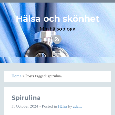
Hälsa och skönhet
Min hälsoblogg
Toggle
navigation
Home
» Posts tagged: spirulina
Spirulina
31 October 2024
- Posted in
Hälsa
by
adam