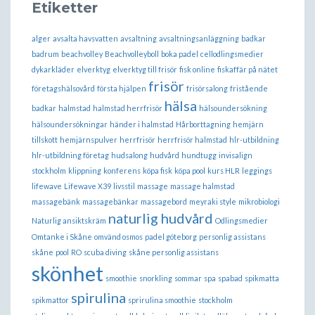
Etiketter
alger
avsalta havsvatten
avsaltning
avsaltningsanläggning
badkar
badrum
beachvolley
Beachvolleyboll
boka padel
cellodlingsmedier
dykarkläder
elverktyg
elverktyg till frisör
fisk online
fiskaffär på nätet
frisör
företagshälsovård
första hjälpen
frisörsalong
fristående
hälsa
badkar
halmstad
halmstad herrfrisör
hälsoundersökning
hälsoundersökningar
händer i halmstad
Hårborttagning
hemjärn
tillskott
hemjärnspulver
herrfrisör
herrfrisör halmstad
hlr-utbildning
hlr-utbildning företag
hudsalong
hudvård
hundtugg
invisalign
stockholm
klippning
konferens
köpa fisk
köpa pool
kurs HLR
leggings
lifewave
Lifewave X39
livsstil
massage
massage halmstad
massagebänk
massagebänkar
massagebord
meyraki style
mikrobiologi
naturlig hudvård
Naturlig ansiktskräm
Odlingsmedier
Omtanke i Skåne
omvänd osmos
padel göteborg
personlig assistans
skåne
pool
RO
scuba diving
skåne personlig assistans
skönhet
smoothie
snorkling
sommar
spa
spabad
spikmatta
spirulina
spikmattor
sprirulina smoothie
stockholm