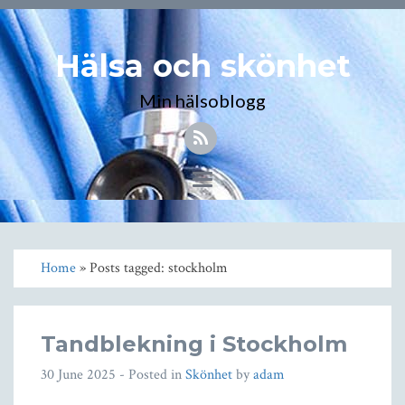
Hälsa och skönhet
Min hälsoblogg
Toggle
navigation
Home
» Posts tagged: stockholm
Tandblekning i Stockholm
30 June 2025
- Posted in
Skönhet
by
adam