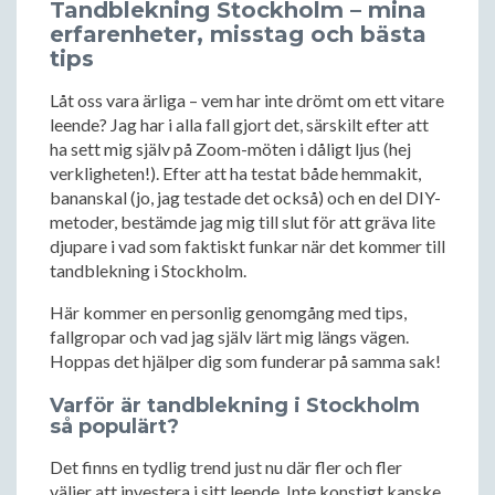
Tandblekning Stockholm – mina
erfarenheter, misstag och bästa
tips
Låt oss vara ärliga – vem har inte drömt om ett vitare
leende? Jag har i alla fall gjort det, särskilt efter att
ha sett mig själv på Zoom-möten i dåligt ljus (hej
verkligheten!). Efter att ha testat både hemmakit,
bananskal (jo, jag testade det också) och en del DIY-
metoder, bestämde jag mig till slut för att gräva lite
djupare i vad som faktiskt funkar när det kommer till
tandblekning i Stockholm.
Här kommer en personlig genomgång med tips,
fallgropar och vad jag själv lärt mig längs vägen.
Hoppas det hjälper dig som funderar på samma sak!
Varför är tandblekning i Stockholm
så populärt?
Det finns en tydlig trend just nu där fler och fler
väljer att investera i sitt leende. Inte konstigt kanske