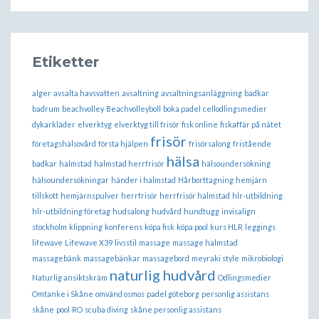
Etiketter
alger
avsalta havsvatten
avsaltning
avsaltningsanläggning
badkar
badrum
beachvolley
Beachvolleyboll
boka padel
cellodlingsmedier
dykarkläder
elverktyg
elverktyg till frisör
fisk online
fiskaffär på nätet
frisör
företagshälsovård
första hjälpen
frisörsalong
fristående
hälsa
badkar
halmstad
halmstad herrfrisör
hälsoundersökning
hälsoundersökningar
händer i halmstad
Hårborttagning
hemjärn
tillskott
hemjärnspulver
herrfrisör
herrfrisör halmstad
hlr-utbildning
hlr-utbildning företag
hudsalong
hudvård
hundtugg
invisalign
stockholm
klippning
konferens
köpa fisk
köpa pool
kurs HLR
leggings
lifewave
Lifewave X39
livsstil
massage
massage halmstad
massagebänk
massagebänkar
massagebord
meyraki style
mikrobiologi
naturlig hudvård
Naturlig ansiktskräm
Odlingsmedier
Omtanke i Skåne
omvänd osmos
padel göteborg
personlig assistans
skåne
pool
RO
scuba diving
skåne personlig assistans