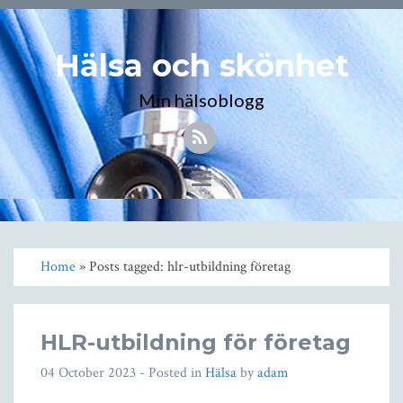
Hälsa och skönhet
Min hälsoblogg
Toggle
navigation
Home
» Posts tagged: hlr-utbildning företag
HLR-utbildning för företag
04 October 2023
- Posted in
Hälsa
by
adam